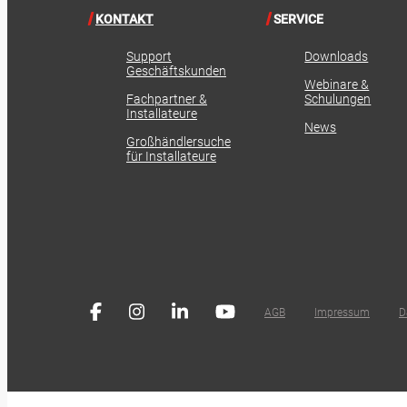
KONTAKT
SERVICE
Support
Downloads
Geschäftskunden
Webinare &
Fachpartner &
Schulungen
Installateure
News
Großhändlersuche
für Installateure
AGB
Impressum
D