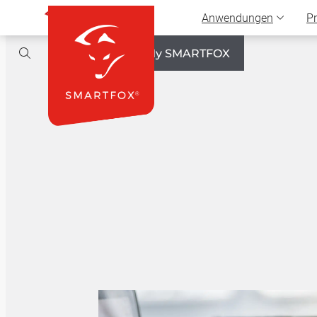
Anwendungen
P
Select Language
▼
My SMARTFOX