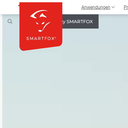
Anwendungen
P
Select Language
▼
My SMARTFOX