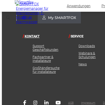
Anwendungen
P
Select Language
▼
My SMARTFOX
KONTAKT
SERVICE
Support
Downloads
Geschäftskunden
Webinare &
Fachpartner &
Schulungen
Installateure
News
Großhändlersuche
für Installateure
AGB
Impressum
D