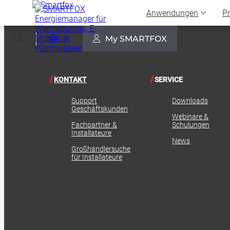
Anwendungen
P
Select Language
▼
My SMARTFOX
KONTAKT
SERVICE
Support
Downloads
Geschäftskunden
Webinare &
Fachpartner &
Schulungen
Installateure
News
Großhändlersuche
für Installateure