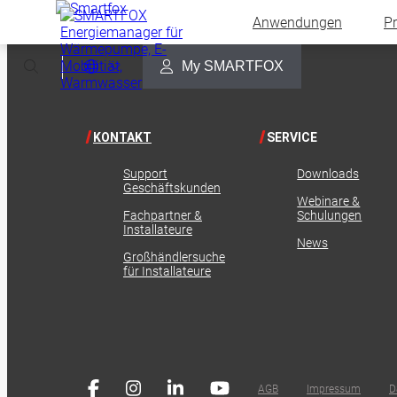
Anwendungen
P
Select Language
▼
My SMARTFOX
KONTAKT
SERVICE
Support
Downloads
Geschäftskunden
Webinare &
Fachpartner &
Schulungen
Installateure
News
Großhändlersuche
für Installateure
AGB
Impressum
D